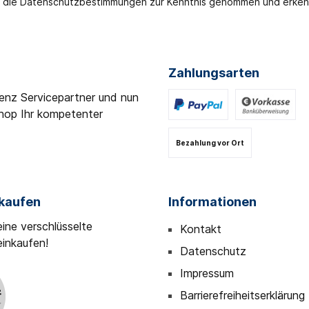
 die
Datenschutzbestimmungen
zur Kenntnis genommen und erken
Zahlungsarten
Benz Servicepartner und nun
shop Ihr kompetenter
Bezahlung vor Ort
nkaufen
Informationen
eine verschlüsselte
Kontakt
einkaufen!
Datenschutz
Impressum
Barrierefreiheitserklärung