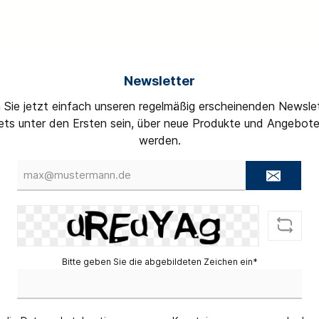
gen
pen
Newsletter
rbleche
 Sie jetzt einfach unseren regelmäßig erscheinenden Newslet
rschutz/ Geräuschkapsel
ts unter den Ersten sein, über neue Produkte und Angebote
werden.
E-
Mail-
Adresse*
Bitte geben Sie die abgebildeten Zeichen ein*