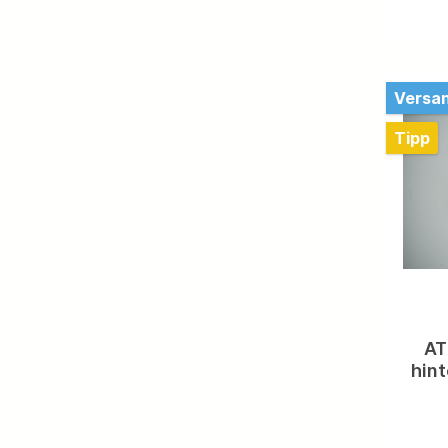
N
vor
Versan
Tipp
AT
hin
Benz W123 Vo
A1