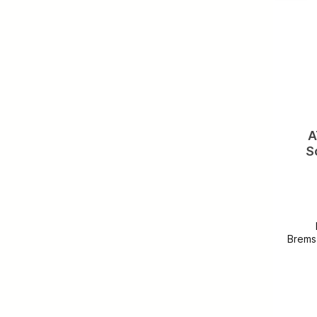
A
S
13.0
Be
W2
Brems
13046
00
A0