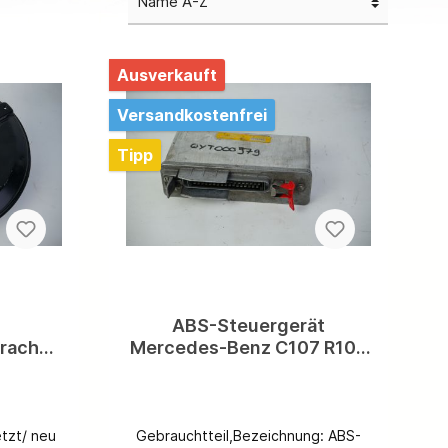
Halter & Kleinteile
Kraftstoffpumpen
Ausverkauft
Sonstiges
Versandkostenfrei
Vergaser
Einspritzanlage
Tipp
ABS-Steuergerät
rachse
Mercedes-Benz C107 R107
26
W116 W123 W126 W201
210220
Steuergerät Anti-Blockier-
System A0015459432
A0035452032
tzt/ neu
Gebrauchtteil,Bezeichnung: ABS-