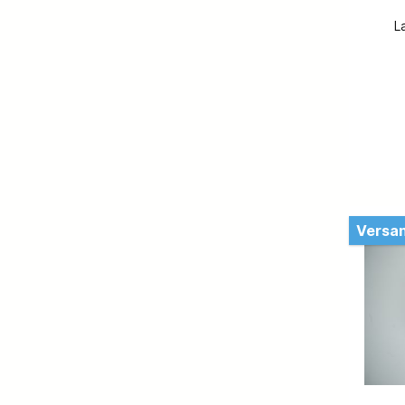
0204
L
Hinter
42003
020
243
silbe
k
vor
inkl
Insel
Versan
Blick 
uns
@ih
zufri
auf 