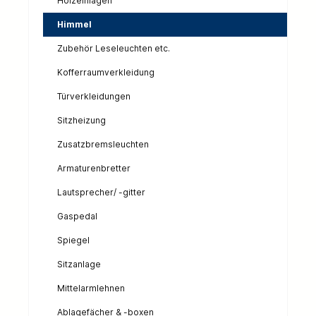
Holzeinlagen
Himmel
Zubehör Leseleuchten etc.
Kofferraumverkleidung
Türverkleidungen
Sitzheizung
Zusatzbremsleuchten
Armaturenbretter
Lautsprecher/ -gitter
Gaspedal
Spiegel
Sitzanlage
Mittelarmlehnen
Ablagefächer & -boxen