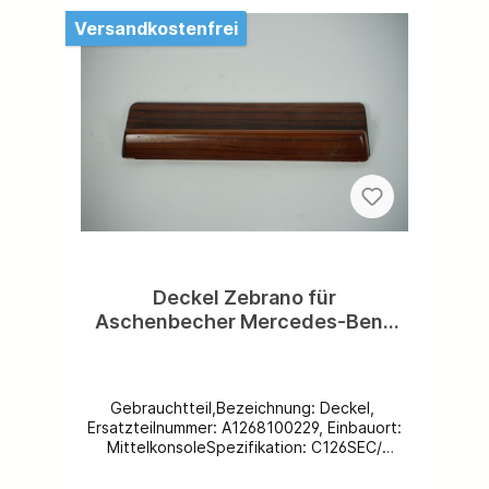
Bewertung von Ihnen!
Versandkostenfrei
Deckel Zebrano für
Aschenbecher Mercedes-Benz
C126 W126 Aschenbecherdeckel
Zebrano A1268100229
Gebrauchtteil,Bezeichnung: Deckel,
Ersatzteilnummer: A1268100229, Einbauort:
MittelkonsoleSpezifikation: C126SEC/
W126S/SE/SEL, Coupé,
Limousine,Beschädigungen: zerkratzt und