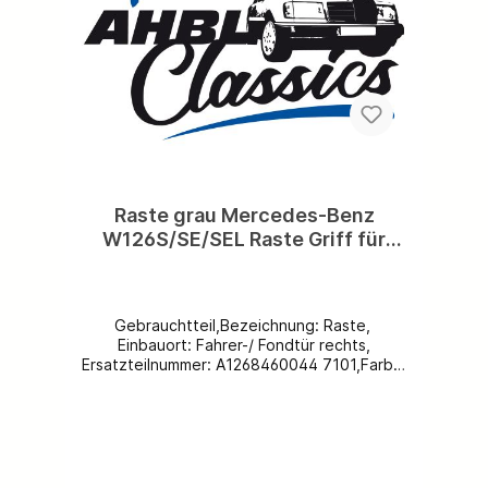
Raste grau Mercedes-Benz
W126S/SE/SEL Raste Griff für
Hutablage A1268460044 7101
Gebrauchtteil,Bezeichnung: Raste,
Einbauort: Fahrer-/ Fondtür rechts,
Ersatzteilnummer: A1268460044 7101,Farbe:
grau - 7101Spezifikation: W116, C123/ S123/
W123,Beschädigungen: keine,Weitere
Ersatzteile vorhanden, kostenloser Versand
inklusive - Ausland und deutsche Inseln auf
Anfrage!Werfen Sie ein Blick hinter die
Kulissen. Folgen Sie uns auf Facebook &