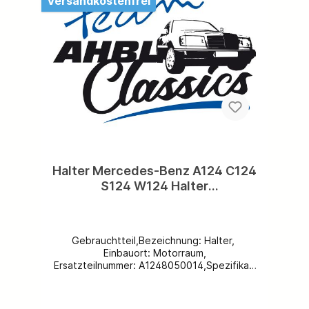
Versandkostenfrei
Halter Mercedes-Benz A124 C124
S124 W124 Halter
Rückschlagventil A1248050014
Gebrauchtteil,Bezeichnung: Halter,
Einbauort: Motorraum,
Ersatzteilnummer: A1248050014,Spezifikati
on: A124/ C124/ S124/
W124,Beschädigungen: keine,Weitere
Ersatzteile vorhanden, kostenloser Versand