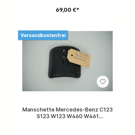
Motorraumteile vorhanden,kostenloser
Versand problemlos möglich
69,00 €*
Versandkostenfrei
Manschette Mercedes-Benz C123
S123 W123 W460 W461
Manschette an Lenkrad
A1234621496