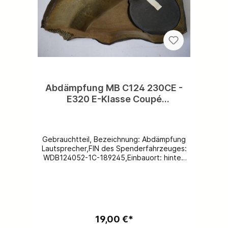
Abdämpfung MB C124 230CE -
E320 E-Klasse Coupé
Lautsprecher in Hutablage links
incl.runder Abdämpfung links
A1246820910
Gebrauchtteil, Bezeichnung: Abdämpfung
Lautsprecher,FIN des Spenderfahrzeuges:
WDB124052-1C-189245,Einbauort: hinten
links,Ersatzteilnummer: A1246820910,Spezifi
kation: für Fzg.e mit Lautsprecher
hinten, kostenloser Versand problemlos
möglich.
19,00 €*