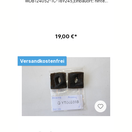
WDB124052-1C-189245,Einbauort: hinten
rechts,Ersatzteilnummer: A1246821010,Spez
ifikation: für Fzg.e mit Lautsprecher
hinten, kostenloser Versand problemlos
möglich.
19,00 €*
Versandkostenfrei