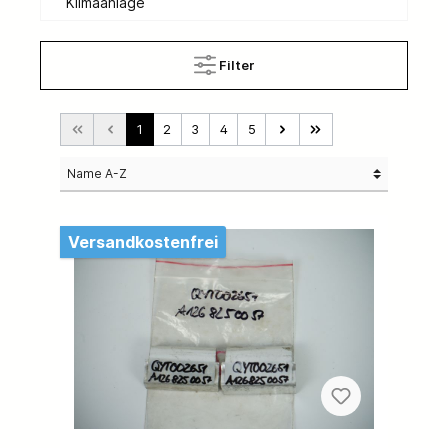
Klimaanlage
Filter
1
2
3
4
5
Versandkostenfrei