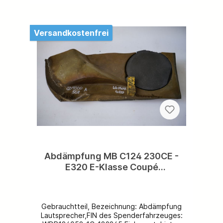
Versandkostenfrei
Abdämpfung MB C124 230CE -
E320 E-Klasse Coupé
Lautsprecher in Hutablage rechts
incl.runder Abdämpfung rechts
A1246821010
Gebrauchtteil, Bezeichnung: Abdämpfung
Lautsprecher,FIN des Spenderfahrzeuges: