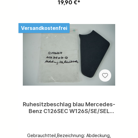
19,90 €*
Instagram @ihr_team_mercedes.Sie sind
zufrieden mit uns? Wir freuen uns auf eine
5-Sterne-Bewertung von Ihnen!
Versandkostenfrei
Ruhesitzbeschlag blau Mercedes-
Benz C126SEC W126S/SE/SEL
Abdeckung Ruhesitzbeschlag
links linker Sitz Fahrersitz
A1269180130 5076
Gebrauchtteil,Bezeichnung: Abdeckung,