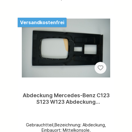
zufrieden mit uns? Wir freuen uns auf eine
5-Sterne-Bewertung von Ihnen!
Versandkostenfrei
Abdeckung Mercedes-Benz C123
S123 W123 Abdeckung
Schaltbrett W123, Serie 0.5
eckige Schalter Oberfläche grob
genarbt A1236833336
Gebrauchtteil,Bezeichnung: Abdeckung,
Einbauort: Mittelkonsole,