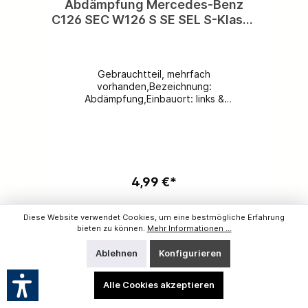
Abdämpfung Mercedes-Benz
C126 SEC W126 S SE SEL S-Klasse
Abdichtung Armlehne an
Innenbetätigung A1267660098
Gebrauchtteil, mehrfach
vorhanden,Bezeichnung:
Abdämpfung,Einbauort: links &
rechts,Ersatzteilnummer: A1267660098,
Preis pro Stück! kostenloser Versand
inklusive - Ausland und deutsche Inseln auf
Anfrage!Werfen Sie ein Blick hinter die
Kulissen. Folgen Sie uns auf Facebook &
Instagram @ihr_team_mercedes.Sie sind
4,99 €*
zufrieden mit uns? Wir freuen uns auf eine
5-Sterne-Bewertung von Ihnen!
Diese Website verwendet Cookies, um eine bestmögliche Erfahrung
bieten zu können.
Mehr Informationen ...
Versandkostenfrei
Ablehnen
Konfigurieren
%
Alle Cookies akzeptieren