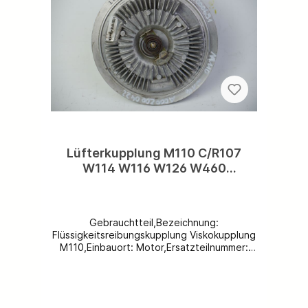
Lüfterkupplung M110 C/R107
W114 W116 W126 W460
Viscokupplung 4-Loch
Befestigung Lochkreis (LK):
52mm A0002000422 VEMO 30-
Gebrauchtteil,Bezeichnung:
04-1652-1
Flüssigkeitsreibungskupplung Viskokupplung
M110,Einbauort: Motor,Ersatzteilnummer:
A0002000422, Farbe: aluminium
grau,Spezifikation: M110 mit 4-Loch-
Befestigung, Lochkreis (LK):
52mm,Beschädigungen: neu,Weitere