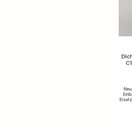
zufri
auf 
Dic
C1
Ante
Ko
Neu
Einb
Ersat
be: 
W1
Li
k
vo
kos