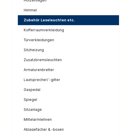
Holzeinlagen
Himmel
Zubehör Leseleuchten etc.
Kofferraumverkleidung
Türverkleidungen
Sitzheizung
Zusatzbremsleuchten
Armaturenbretter
Lautsprecher/ -gitter
Gaspedal
Spiegel
Sitzanlage
Mittelarmlehnen
Ablagefächer & -boxen