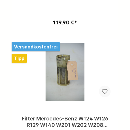
verzinkt, Spezifikation: W116/ W123/
W126,Beschädigungen: keine,Weitere
Motorraumteile vorhanden,kostenloser Versand
problemlos möglich.
119,90 €*
Versandkostenfrei
Tipp
Filter Mercedes-Benz W124 W126
R129 W140 W201 W202 W208