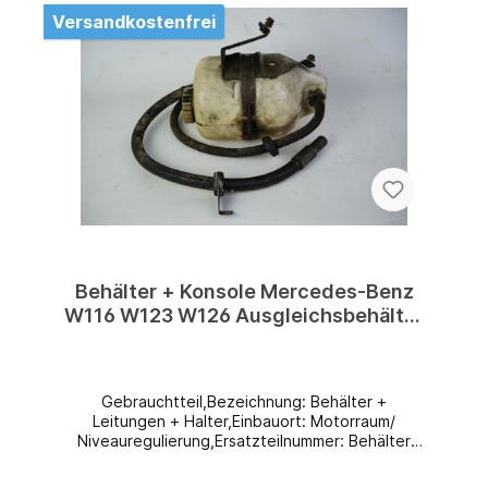
Versandkostenfrei
Behälter + Konsole Mercedes-Benz
W116 W123 W126 Ausgleichsbehälter
Niveauregulierung A1163200514/
A1233200014 + A1233200078
Gebrauchtteil,Bezeichnung: Behälter +
Leitungen + Halter,Einbauort: Motorraum/
Niveauregulierung,Ersatzteilnummer: Behälter
A1163200514/ A1233200014 + Konsole
A1233200078,Farbe: transparent/