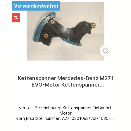
Versandkostenfrei
%
Kettenspanner Mercedes-Benz M271
EVO-Motor Kettenspanner
Steuerkette A2710301063
A2710301163 A2710301163 64
Neuteil, Bezeichnung: Kettenspanner,Einbauort:
Motor
vorn,Ersatzteilnummer: A2710301063/ A271030116
3/ A2710301163 64,Lieferumfang:
Kettenspanner, Spezifikation: M271, Weitere