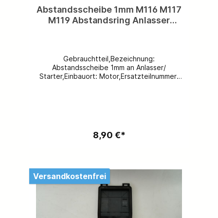
Abstandsscheibe 1mm M116 M117
M119 Abstandsring Anlasser
Starter A1161510152 A1161510252
Gebrauchtteil,Bezeichnung:
Abstandsscheibe 1mm an Anlasser/
Starter,Einbauort: Motor,Ersatzteilnummer:
A1161510252, ersetzt A1161510152 Farbe:
grau,Spezifikation: M116/ M117/
M119,Beschädigungen: keine,Weitere
Motorenteile vorhanden,kostenloser
Versand problemlos möglich
8,90 €*
Versandkostenfrei