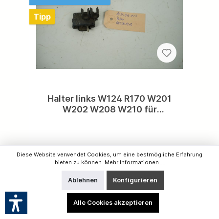
Tipp
Halter links W124 R170 W201
W202 W208 W210 für
Zusatzleitungssatz
Bremsenverschleißanzeige an
Radlaufblech links A1245461443
Gebrauchtteil,Bezeichnung:
Diese Website verwendet Cookies, um eine bestmögliche Erfahrung
Halter,Einbauort: Bremse/ Radlaufblech
bieten zu können.
Mehr Informationen ...
links,Ersatzteilnummer: A1245461443,Farbe:
Schwarz,Spezifikation: W124/ R170/ W201/
Ablehnen
Konfigurieren
W202/ W208/ W210,Beschädigungen:
keine,Weitere Ersatzteile
vorhanden,kostenloser Versand
Alle Cookies akzeptieren
inclusive!Werfen Sie ein Blick hinter die
Kulissen. Folgen Sie uns auf Facebook &