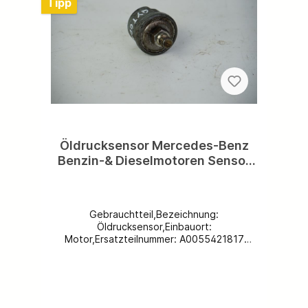
Tipp
Öldrucksensor Mercedes-Benz
Benzin-& Dieselmotoren Sensor
Öldruck A0055421817 →
A0065429417
Gebrauchtteil,Bezeichnung:
Öldrucksensor,Einbauort:
Motor,Ersatzteilnummer: A0055421817
→A0065429417,Farbe: grau, Spezifikation:
diverse Benzin &
Dieselmotoren,Beschädigungen:
keine,Weitere Ersatzteile
vorhanden,kostenloser Versand problemlos