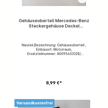
Gehäuseoberteil Mercedes-Benz
Steckergehäuse Deckel
A0095453328 A0095453028 zu
Kontaktträger A0065458028
A1235450628 A0065457828
Neuteil,Bezeichnung: Gehäuseoberteil ,
A0115455028
Einbauort: Motorraum,
Ersatzteilnummer: A0095453328/
A0095453028,Farbe: schwarz,Spezifikation:
W100, C107/ R107, W108, W109, W110,
W111, W113, W114, W115, W116, C123/ S123/
W123, A124/ C124/S124/ W124, C1267 W126,
R129, W140, W201, S202/ W202, S210/
W210, C220/ W220, W460 W461 W463
8,99 €*
W906, M104, Beschädigungen: keine,Preis
pro Stück! Weitere Ersatzteile
vorhanden,kostenloser Versand inklusive -
Ausland und deutsche Inseln auf
Anfrage!Werfen Sie ein Blick hinter die
Versandkostenfrei
Kulissen. Folgen Sie uns auf Facebook &