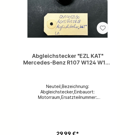
Abgleichstecker "EZL KAT"
Mercedes-Benz R107 W124 W126
R129 W201 W460 W461 W601
W602 W611 W667 für Steuergerät
ZSG Zündschaltgerät Bosch
Neuteil,Bezeichnung:
A0155450828
Abgleichstecker,Einbauort:
Motorraum,Ersatzteilnummer:
A0155450828,Hersteller: LK,Farbe:
schwarz,Spezifikation: R107 W124 W126
R129 W201 W460 W461 W601 W602 W611
W667 - NUR für Fahrzeuge mit geregeltem
Katalysator!,Beschädigungen: keine,Weitere
Ersatzteile vorhanden,kostenloser Versand
29,99 €*