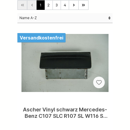
1
2
3
4
Versandkostenfrei
Ascher Vinyl schwarz Mercedes-
Benz C107 SLC R107 SL W116 S-
Klasse Aschenbecher Kunststoff
schwarz A1168100530