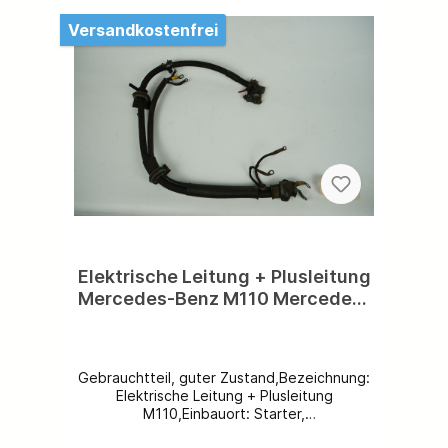
@ihr_team_mercedes.Sie sind zufrieden mit
uns? Wir freuen uns auf eine 5-Sterne-
Versandkostenfrei
Bewertung von Ihnen!
Elektrische Leitung + Plusleitung
Mercedes-Benz M110 Mercedes-
Benz W116 Limousine
Leitungssatz Batterie zum
Starter A1165405209
Gebrauchtteil, guter Zustand,Bezeichnung:
A1165401930
Elektrische Leitung + Plusleitung
M110,Einbauort: Starter,
Motorraum,Ersatzteilnummer: A1165405209/