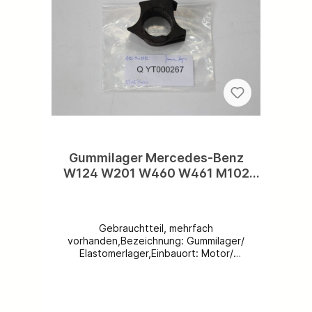
Instagram @ihr_team_mercedes.Sie sind
zufrieden mit uns? Wir freuen uns auf eine
5-Sterne-Bewertung von Ihnen!
Gummilager Mercedes-Benz
W124 W201 W460 W461 M102
Aufhängung Leerlaufsteller an
Saugrohr A1021410382
Gebrauchtteil, mehrfach
vorhanden,Bezeichnung: Gummilager/
Elastomerlager,Einbauort: Motor/
Aufhängung
Leerlaufsteller,Ersatzteilnummer:
A102410382,Preis pro Stück!
Alternative: wahlweise bieten wir das