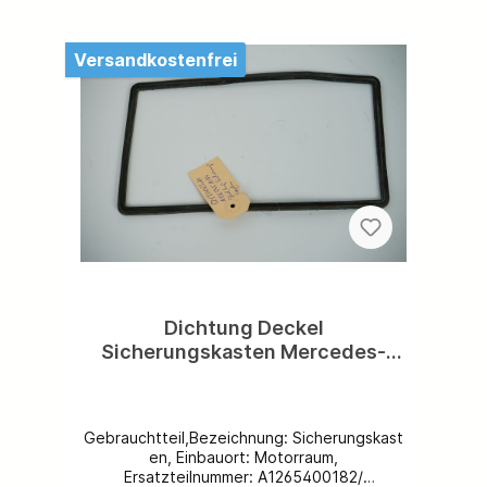
@ihr_team_mercedes.Sie sind zufrieden mit
uns? Wir freuen uns auf eine 5-Sterne-
Bewertung von Ihnen!
Versandkostenfrei
Dichtung Deckel
Sicherungskasten Mercedes-
Benz C126SEC W126S SE SEL S-
Klasse Gummieinlage Abdichtung
Sicherungsdeckel Kasten
Gebrauchtteil,Bezeichnung: Sicherungskast
A1265450094
en, Einbauort: Motorraum,
Ersatzteilnummer: A1265400182/