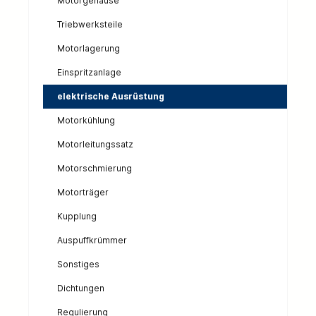
Motorgehäuse
Triebwerksteile
Motorlagerung
Einspritzanlage
elektrische Ausrüstung
Motorkühlung
Motorleitungssatz
Motorschmierung
Motorträger
Kupplung
Auspuffkrümmer
Sonstiges
Dichtungen
Regulierung