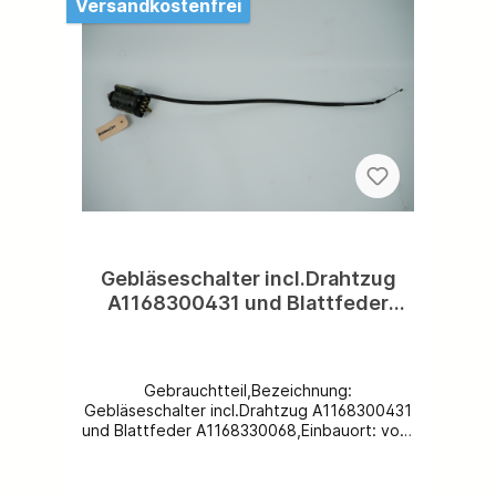
Versandkostenfrei
Gebläseschalter incl.Drahtzug
A1168300431 und Blattfeder
A1168330068 Schalter
A1168210051
Gebrauchtteil,Bezeichnung:
Gebläseschalter incl.Drahtzug A1168300431
und Blattfeder A1168330068,Einbauort: vorn
Mitte,Ersatzteilnummer: A1168210051,Spezif
ikation: ohne Klimaanlage/
Klimaautomatik,weitere