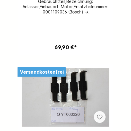
Gebrauchtteil,Bezeichnung:
Anlasser,Einbauort: Motor,Ersatzteilnummer:
0001109036 (Bosch) →
A0041518901, A0041519201, A0041519701F
arbe: grau,Spezifikation: R107, R129, W202,
W208, W210, Vito/ Viano, Sprinter,
VarioBeschädigungen: keine,Weitere
Motorraumteile vorhanden,kostenloser
Versand problemlos möglich
69,90 €*
Versandkostenfrei