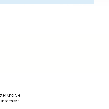
Halter & Kleinteile
Kraftstoffpumpen
Sonstiges
Vergaser
Einspritzanlage
ter und Sie
 informiert