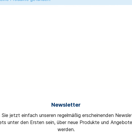
ächer
ale
tel
scher
Querlenker
Verdampfer
Sonstiges
ube
ssätze
llen
s
Achsträger
Unterdruckventile
s
s
aulikaggregat
Sonstiges
Sonstiges
front
mmel
heck
n
pe
s
Newsletter
g
 Sie jetzt einfach unseren regelmäßig erscheinenden Newslet
en
ts unter den Ersten sein, über neue Produkte und Angebote
alter
werden.