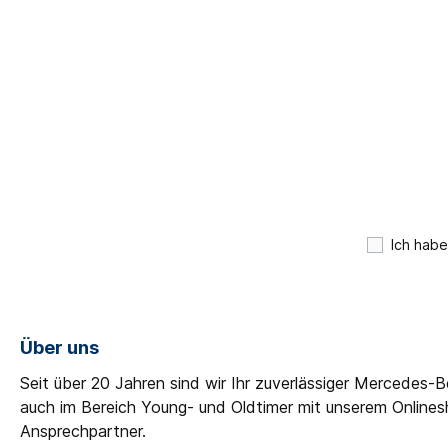
Motorsteuerung
Sonstiges
Stoßstan
Nockenwellen
Fensterheber
Embleme
Steuerketten
Tankklap
Luftfilter
Reparatu
Zylinderkopf
Unterfah
Abgasanlage
Rohrleitungen
Ich habe
Krümmer
Halter
Katalysatoren
Über uns
Schalldämpfer
Seit über 20 Jahren sind wir Ihr zuverlässiger Mercedes-
Sonstiges
auch im Bereich Young- und Oldtimer mit unserem Online
Lambda-Sonden
Ansprechpartner.