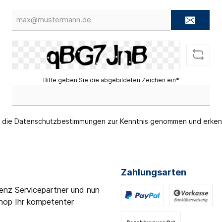
gen
E-
Mail-
Adresse*
pen
rbleche
rschutz/ Geräuschkapsel
Bitte geben Sie die abgebildeten Zeichen ein*
 die
Datenschutzbestimmungen
zur Kenntnis genommen und erken
Zahlungsarten
Benz Servicepartner und nun
shop Ihr kompetenter