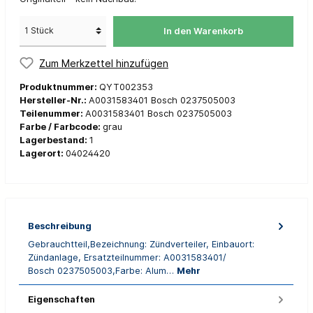
In den Warenkorb
Zum Merkzettel hinzufügen
Produktnummer:
QYT002353
Hersteller-Nr.:
A0031583401 Bosch 0237505003
Teilenummer:
A0031583401 Bosch 0237505003
Farbe / Farbcode:
grau
Lagerbestand:
1
Lagerort:
04024420
Beschreibung
Gebrauchtteil,Bezeichnung: Zündverteiler, Einbauort:
Zündanlage, Ersatzteilnummer: A0031583401/
Bosch 0237505003,Farbe: Alum…
Mehr
Eigenschaften